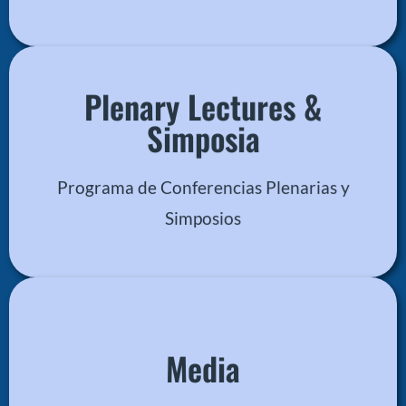
Plenary Lectures &
Simposia
Archivo PDF
Descargar
Programa de Conferencias Plenarias y
Simposios
Media
Archivo ZIP